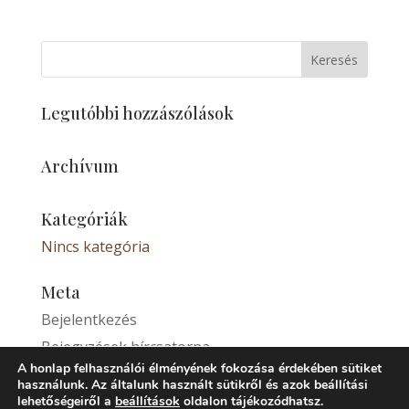
Legutóbbi hozzászólások
Archívum
Kategóriák
Nincs kategória
Meta
Bejelentkezés
Bejegyzések hírcsatorna
A honlap felhasználói élményének fokozása érdekében sütiket
Hozzászólások hírcsatorna
használunk. Az általunk használt sütikről és azok beállítási
WordPress Magyarország
lehetőségeiről a
beállítások
oldalon tájékozódhatsz.