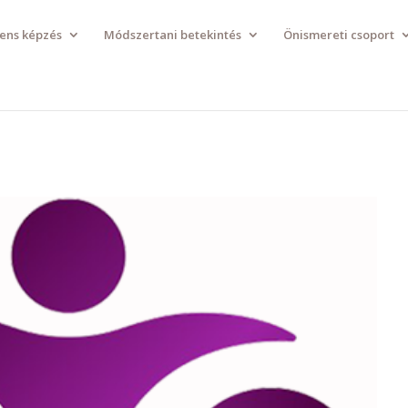
ens képzés
Módszertani betekintés
Önismereti csoport