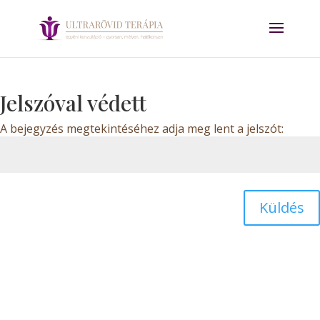
Jelszóval védett
A bejegyzés megtekintéséhez adja meg lent a jelszót:
Küldés
Dizájn:
Elegant Themes
| Motor:
WordPress