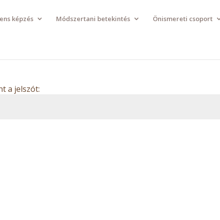
ens képzés
Módszertani betekintés
Önismereti csoport
 a jelszót:
ress