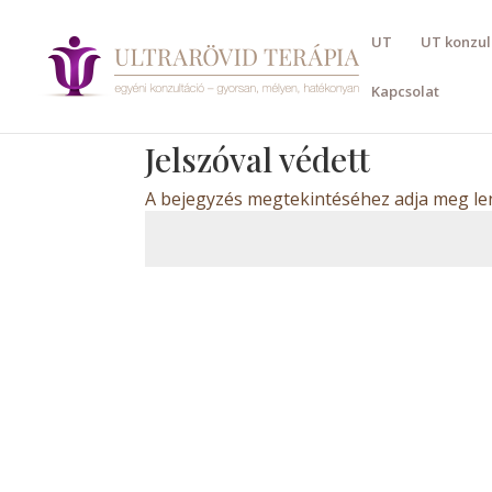
UT
UT konzul
Kapcsolat
Jelszóval védett
A bejegyzés megtekintéséhez adja meg lent
Dizájn:
Elegant Themes
| Motor:
WordP