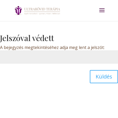
Jelszóval védett
A bejegyzés megtekintéséhez adja meg lent a jelszót:
Küldés
Dizájn:
Elegant Themes
| Motor:
WordPress