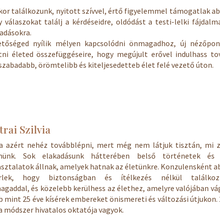
or találkozunk, nyitott szívvel, értő figyelemmel támogatlak a
 válaszokat találj a kérdéseidre, oldódást a testi-lelki fájdalm
adásokra.
etőséged nyílik mélyen kapcsolódni önmagadhoz, új nézőpon
tni életed összefüggéseire, hogy megújult erővel indulhass t
szabadabb, örömtelibb és kiteljesedetteb élet felé vezető úton.
rai Szilvia
 azért nehéz továbblépni, mert még nem látjuk tisztán, mi z
nünk. Sok elakadásunk hátterében belső történetek és 
sztalatok állnak, amelyek hatnak az életünkre. Konzulensként 
érlek, hogy biztonságban és ítélkezés nélkül találkoz
gaddal, és közelebb kerülhess az élethez, amelyre valójában vá
 mint 25 éve kísérek embereket önismereti és változási útjukon.
a módszer hivatalos oktatója vagyok.