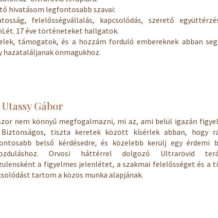
tő hivatásom legfontosabb szavai:
atosság, felelősségvállalás, kapcsolódás, szerető együttérzé
nLét. 17 éve történeteket hallgatok.
yelek, támogatok, és a hozzám forduló embereknek abban segí
y hazataláljanak önmagukhoz.
 Utassy Gábor
szor nem könnyű megfogalmazni, mi az, ami belül igazán figye
. Biztonságos, tiszta keretek között kísérlek abban, hogy rá
fontosabb belső kérdésedre, és közelebb kerülj egy érdemi b
ozduláshoz. Orvosi háttérrel dolgozó Ultrarövid terá
ulensként a figyelmes jelenlétet, a szakmai felelősséget és a t
solódást tartom a közös munka alapjának.