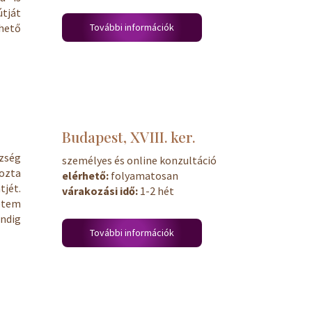
tját
További információk
hető
Budapest, XVIII. ker.
zség
személyes és online konzultáció
hozta
elérhető:
folyamatosan
tjét.
várakozási idő:
1-2 hét
etem
indig
További információk