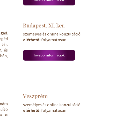
További információk
Budapest, XI. ker.
gad.
személyes és online konzultáció
engéd
elérhető:
folyamatosan
 tér,
, és
További információk
uhán,
Veszprém
mára
személyes és online konzultáció
dító
elérhető:
folyamatosan
a is