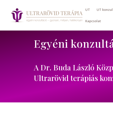
UT
UT konzul
Kapcsolat
Egyéni konzult
A Dr. Buda László Közp
Ultrarövid terápiás ko