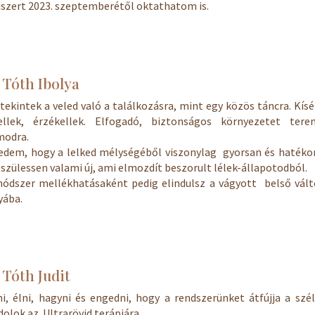
zert 2023. szeptemberétől oktathatom is.
 Tóth Ibolya
tekintek a
veled való a találkozásra, mint egy közös táncra. Kísé
ellek, érzékellek.
Elfogadó, biztonságos környezetet tere
modra.
edem, hogy a lelked mélységéből viszonylag gyorsan és hatéko
zülessen valami új, ami elmozdít beszorult lélek-állapotodból.
ódszer mellékhatásaként pedig elindulsz a vágyott belső vált
yába.
 Tóth Judit
i, élni, hagyni és engedni, hogy a rendszerünket átfújja a szél
olok az Ultrarövid terápiára.