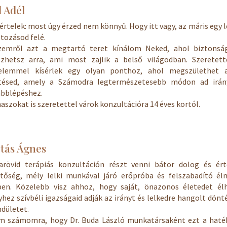
l Adél
rtelek: most úgy érzed nem könnyű. Hogy itt vagy, az máris egy 
ltozásod felé.
zemről azt a megtartó teret kínálom Neked, ahol biztonsá
ézhetsz arra, ami most zajlik a belső világodban. Szeretette
yelemmel kísérlek egy olyan ponthoz, ahol megszülethet 
tésed, amely a Számodra legtermészetesebb módon ad irán
ábblépéshez.
szokat is szeretettel várok konzultációra 14 éves kortól.
jtás Ágnes
rarövid terápiás konzultáción részt venni bátor dolog és ért
etőség, mély lelki munkával járó erőpróba és felszabadító él
ben. Közelebb visz ahhoz, hogy saját, önazonos életedet élh
hez szívbéli igazságaid adják az irányt és lelkedre hangolt dönt
ndületet.
m számomra, hogy Dr. Buda László munkatársaként ezt a haté