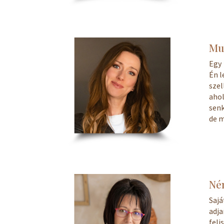
Mu
Egy
Én l
szel
aho
senk
de m
Né
Saj
adj
fel