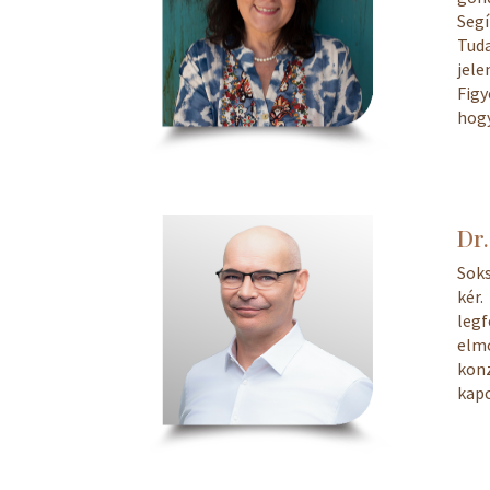
Segí
Tud
jele
Fig
hog
Dr.
Sok
kér
leg
elm
konz
kapc