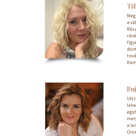
Til
Megé
a vá
Rés
rán
fig
dön
tov
Kama
Bu
Ult
leh
egy
mely
a le
Örö