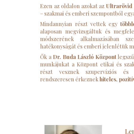
Ezen az oldalon azokat az
Ultrarövid
– szakmai és emberi szempontból egy
Mindannyian részt vettek egy
többl
alaposan megvizsgáltuk és megfelel
módszerének alkalmazásában szer
hatékonyságát és emberi jelenlétük m
Ők a
Dr. Buda László Központ
legszű
munkájukat a Központ etikai és sza
részt vesznek szupervíziós és t
rendszeresen érkeznek
hiteles, pozit
Len