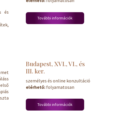
elérhető:
folyamatosan
s és
További információk
tek,
Budapest, XVI., VI., és
III. ker.
lmet
láss
személyes és online konzultáció
első
elérhető:
folyamatosan
piás
iszta
További információk