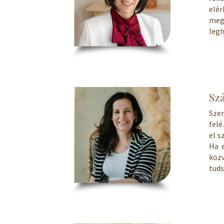
elé
meg
leg
Sz
Sze
felé
el s
Ha 
közv
tuds