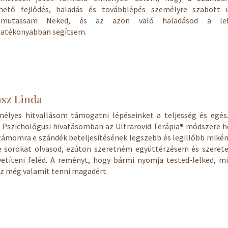
rhető fejlődés, haladás és továbblépés személyre szabott ú
mutassam Neked, és az azon való haladásod a le
hatékonyabban segítsem.
ász Linda
mélyes hitvallásom támogatni lépéseinket a teljesség és egés
. Pszichológusi hivatásomban az Ultrarövid Terápia® módszere 
zámomra e szándék beteljesítésének legszebb és legillőbb mikén
e sorokat olvasod, ezúton szeretném együttérzésem és szeret
etíteni feléd. A reményt, hogy bármi nyomja tested-lelked, m
z még valamit tenni magadért.