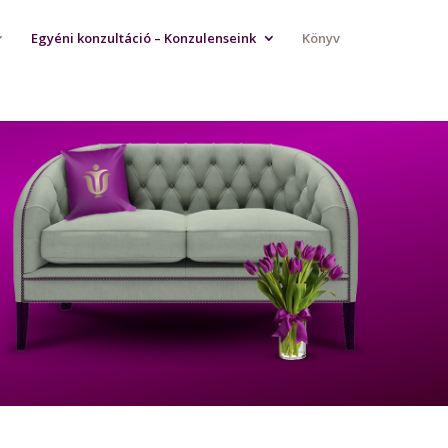
Egyéni konzultáció – Konzulenseink
Könyv