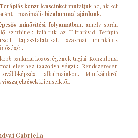
 Terápiás konzulenseinket
mutatjuk be,
akiket
aránt – maximális
bizalommal ajánlunk
.
épcsős minősítési folyamatban
, amely során
ő szintűnek találtuk az Ultrarövid Terápia
zett tapasztalatukat, szakmai munkájuk
inőségét.
kebb szakmai közösségének tagjai. Konzulensi
kmai elveihez igazodva végzik. Rendszeresen
ovábbképzési alkalmainkon. Munkájukról
ív visszajelzések
klienseiktől.
dvai Gabriella