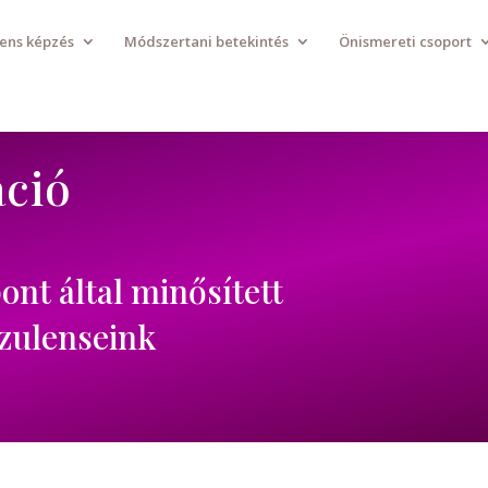
ens képzés
Módszertani betekintés
Önismereti csoport
áció
ont által minősített
nzulenseink