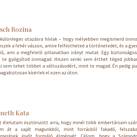
sch Rozina
 különleges utazásra hívlak – hogy mélyebben megismerd önma
eszek a fehér vászon, amire felfestheted a történetedet, és a gy
lő, ami a megfelelő pillanatban irányt mutat. Egy biztonságos
l te gyógyítod önmagad. Hiszen senki sem érthet téged jobban
i sem tehet többet a változásodért, mint te magad. Én pedig p
agabiztosan kísérlek el ezen az úton.
meth Kata
át életutam ösztönzött arra, hogy minél több embertársam szá
am át a saját magunkból, mint forrásból fakadó, felszaba
ismerések jövőt formáló élményét. Célom, hogy a Számodr