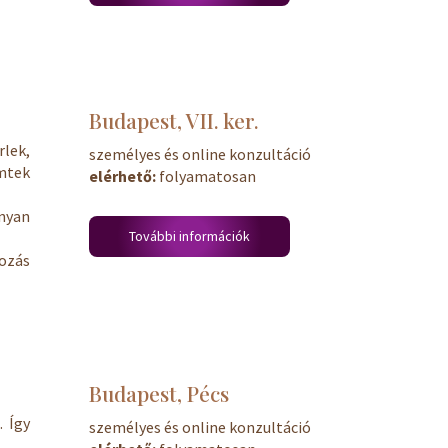
Budapest, VII. ker.
rlek,
személyes és online konzultáció
mtek
elérhető:
folyamatosan
nyan
További információk
ozás
Budapest, Pécs
. Így
személyes és online konzultáció