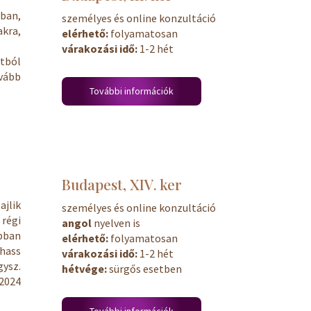
bban,
személyes és online konzultáció
akra,
elérhető:
folyamatosan
várakozási idő:
1-2 hét
tból
ovább
További információk
Budapest, XIV. ker
ajlik
személyes és online konzultáció
régi
angol
nyelven is
abban
elérhető:
folyamatosan
hass
várakozási idő:
1-2 hét
gysz.
hétvége:
sürgős esetben
 2024