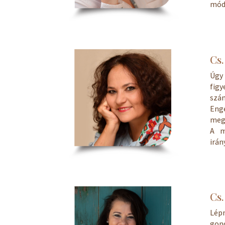
móds
Cs.
Úgy 
figy
szá
Eng
megs
A m
irán
Cs.
Lépn
gond