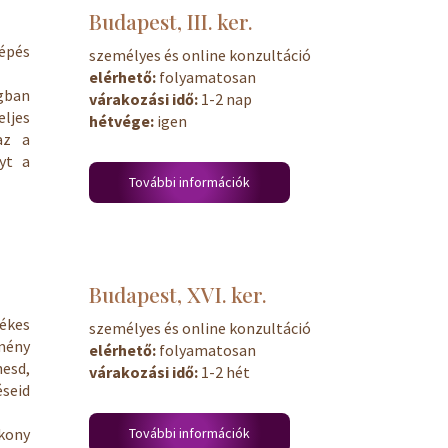
Budapest, III. ker.
lépés
személyes és online konzultáció
elérhető:
folyamatosan
gban
várakozási idő:
1-2 nap
ljes
hétvége:
igen
az a
yt a
További információk
Budapest, XVI. ker.
ékes
személyes és online konzultáció
mény
elérhető:
folyamatosan
esd,
várakozási idő:
1-2 hét
éseid
További információk
kony