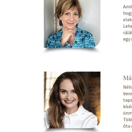
Amik
hogy
elak
Leh
rálá
egy 
Mát
Néha
ben
tapa
kís
önma
Több
óta 