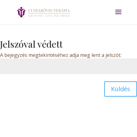
Jelszóval védett
A bejegyzés megtekintéséhez adja meg lent a jelszót:
Küldés
Dizájn:
Elegant Themes
| Motor:
WordPress