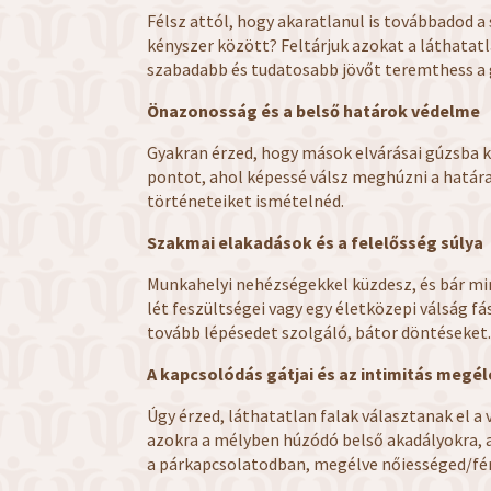
Félsz attól, hogy akaratlanul is továbbadod a
kényszer között? Feltárjuk azokat a láthatat
szabadabb és tudatosabb jövőt teremthess a
Önazonosság és a belső határok védelme
Gyakran érzed, hogy mások elvárásai gúzsba 
pontot, ahol képessé válsz meghúzni a határai
történeteiket ismételnéd.
Szakmai elakadások és a felelősség súlya
Munkahelyi nehézségekkel küzdesz, és bár mi
lét feszültségei vagy egy életközepi válság fá
tovább lépésedet szolgáló, bátor döntéseket
A kapcsolódás gátjai és az intimitás megé
Úgy érzed, láthatatlan falak választanak el a
azokra a mélyben húzódó belső akadályokra, a
a párkapcsolatodban, megélve nőiességed/férf