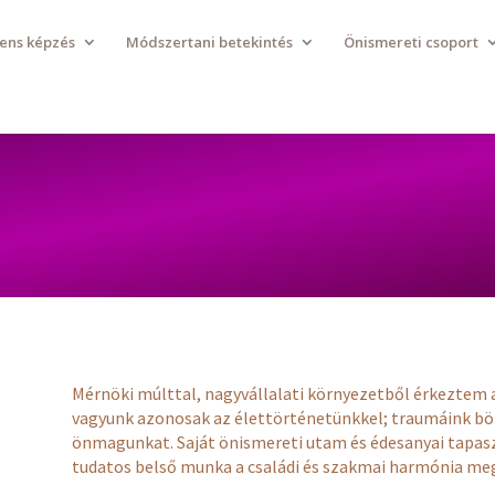
ens képzés
Módszertani betekintés
Önismereti csoport
Mérnöki múlttal, nagyvállalati környezetből érkeztem 
vagyunk azonosak az élettörténetünkkel; traumáink böl
önmagunkat. Saját önismereti utam és édesanyai tapas
tudatos belső munka a családi és szakmai harmónia m