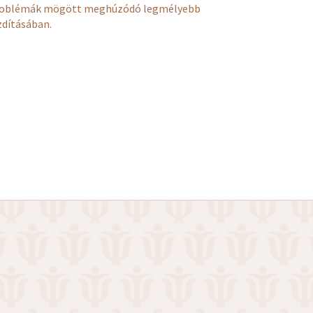
i problémák mögött meghúzódó legmélyebb
zdításában.