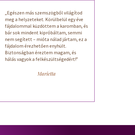
„Egészen más szemszögből világítod
meg a helyzeteket. Körülbelül egy éve
fájdalommal küzdöttem a karomban, és
bár sok mindent kipróbáltam, semmi
nem segített – mióta nálad jártam, ez a
fájdalom érezhetően enyhült.
Biztonságban éreztem magam, és
hálás vagyok a felkészültségedért!”
Marietta