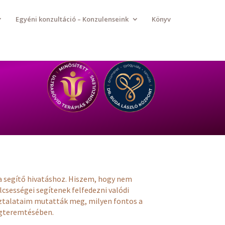
Egyéni konzultáció – Konzulenseink
Könyv
a segítő hivatáshoz. Hiszem, hogy nem
csességei segítenek felfedezni valódi
ztalataim mutatták meg, milyen fontos a
egteremtésében.