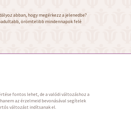
adályoz abban, hogy megérkezz a jelenedbe?
zabadultabb, örömtelibb mindennapok felé
tése fontos lehet, de a valódi változáshoz a
 hanem az érzelmeid bevonásával segítelek
tós változást indítsanak el.