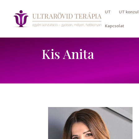
UT
UT konzul
Kapcsolat
Kis Anita