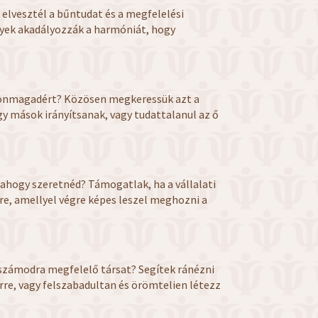
 elvesztél a bűntudat és a megfelelési
lyek akadályozzák a harmóniát, hogy
ni önmagadért? Közösen megkeressük azt a
gy mások irányítsanak, vagy tudattalanul az ő
ahogy szeretnéd? Támogatlak, ha a vállalati
rőre, amellyel végre képes leszel meghozni a
a számodra megfelelő társat? Segítek ránézni
re, vagy felszabadultan és örömtelien létezz