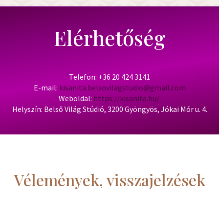
Elérhetőség
Telefon: +36 20 424 3141
E-mail:
kisanita.belsovilagstudio@gmail.com
Weboldal:
https://kisanita.hu/
Helyszín: Belső Világ Stúdió, 3200 Gyöngyös, Jókai Mór u. 4.
Vélemények, visszajelzések