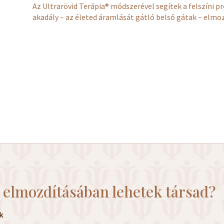
Az Ultrarövid Terápia® módszerével segítek a felszín
akadály – az életed áramlását gátló belső gátak – elmo
 elmozdításában lehetek társad?
k