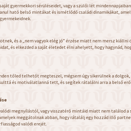
 saját gyermekkori sérüléseidet, vagy a szülői lét mindennapjaiban
lanul ható belső mintákat és ismétlődő családi dinamikákat, ame
 gyermekeidnek.
kötnek, és a „nem vagyok elég jó” érzése miatt nem mersz kiáll
dat, és elkezded a saját életedet élni ahelyett, hogy hagynád, ho
nden tőled telhetőt megteszel, mégsem úgy sikerülnek a dolgok, 
sulttá és motiválatlanná tett, és segítek rátalálni arra a belső e
.
lése
 valódi megnyílástól, vagy visszatérő mintáid miatt nem találod 
melyek meggátolnak abban, hogy rátalálj egy hozzád illő partner
iasságod valódi erejét.