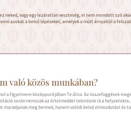
lez neked, vagy egy lezáratlan veszteség, el nem mondott szó ak
tenni azokat a belső lépéseket, amelyek a múlt árnyaitól a fels
lem való közös munkában?
ahol a figyelmem középpontjában Te állsz. Az összefüggések megér
ltáció során nemcsak az értelmeddel tekintünk rá a helyzetekre,
t maradjanak meg benned, hanem valódi belső elmozdulást és tar