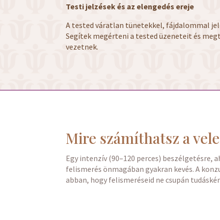
Testi jelzések és az elengedés ereje
A tested váratlan tünetekkel, fájdalommal je
Segítek megérteni a tested üzeneteit és meg
vezetnek.
Mire számíthatsz a ve
Egy intenzív (90–120 perces) beszélgetésre, 
felismerés önmagában gyakran kevés. A konzu
abban, hogy felismeréseid ne csupán tudáskén