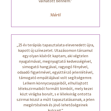
válhatott bennem.”
Márti
„25 év terápiás tapasztalata elevenedett újra,
kapott új színezetet. Utazásomon társamul
egy olyan kísérőt kaptam, aki végtelen
nyugalmával, megnyugtató kedvességével,
simogató hangjával, ragyogó fényével,
odaadó figyelmével, együttérző jelenlétével,
támogató empátiájával volt segítségemre.
Lelkem könnycseppjeiből, elhullajtott
lélekszirmaiból formált bimbót, mely kezei
közt virágba borult, s e lélekvirág ontotta
szirmai közül a múlt tapasztalásainak, a jelen
megértésének és jövő lehetőségeinek
kulcsait.”