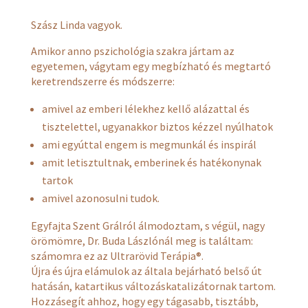
Szász Linda vagyok.
Amikor anno pszichológia szakra jártam az
egyetemen, vágytam egy megbízható és megtartó
keretrendszerre és módszerre:
amivel az emberi lélekhez kellő alázattal és
tisztelettel, ugyanakkor biztos kézzel nyúlhatok
ami egyúttal engem is megmunkál és inspirál
amit letisztultnak, emberinek és hatékonynak
tartok
amivel azonosulni tudok.
Egyfajta Szent Grálról álmodoztam, s végül, nagy
örömömre, Dr. Buda Lászlónál meg is találtam:
számomra ez az Ultrarövid Terápia®.
Újra és újra elámulok az általa bejárható belső út
hatásán, katartikus változáskatalizátornak tartom.
Hozzásegít ahhoz, hogy egy tágasabb, tisztább,